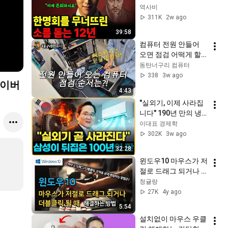
손끝 하나 안 대고 무
역사비
너뜨린 방법 | 조선왕
311K
2w ago
조실록이 감춘 성종의 
39:58
진짜 얼굴 | 한국사이
컴퓨터 전원 안들어 
야기 |  조선역사 | 조
오면 점검 어떡게 할
선왕  | 시니어역사
까?? 너구리 점검순서 
동탄너구리 컴퓨터
공유~ #동탄컴퓨터수
338
3w ago
네이버
리#컴퓨터전원안들
4:43
어옴#컴퓨터수리#폰
"실외기, 이제 사라집
앤PC#동탄컴퓨터조
니다" 190년 만의 냉
립
각 혁명, 미국·일본이 
이대표 경제학
못 푼 걸 삼성이 해냈
302K
3w ago
습니다
32:28
윈도우10 마우스가 저
절로 드래그 되거나 
더블클릭 될 때 해결
청귤랑
방법
27K
4y ago
5:54
설치없이 마우스 우클