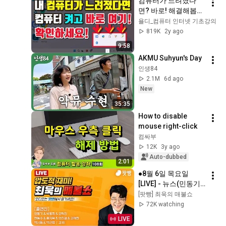
컴퓨터가 느려졌다
면? 바로! 해결해봅시
다! 컴맹도 할 수 있어
욜디_컴퓨터 인터넷 기초강의
요!
819K
2y ago
9:58
AKMU Suhyun's Day
인생84
2.1M
6d ago
New
35:35
How to disable 
mouse right-click
컴싸부
12K
3y ago
Auto-dubbed
2:01
●8월 6일 목요일 
[LIVE] - 뉴스(민동기,
박동희,오혁진,한동
[팟빵] 최욱의 매불쇼
수,봉지욱,안진걸,김
72K watching
재희),경제(박시동,박
LIVE
근형),특집(김헌)