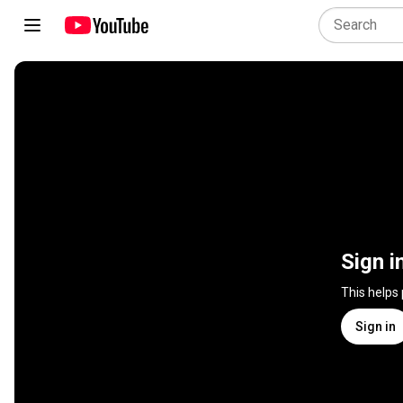
Sign i
This helps
Sign in