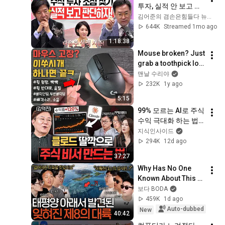
투자, 실적 안 보고 하
는 사람 없겠지? 다음 
김어준의 겸손은힘들다 뉴스공장
주 실적 시즌 개봉 박
644K
Streamed 1mo ago
두!! (두근두근💓)ㅣ
1:18:38
2026년 6월 19일 금
Mouse broken? Just 
요일
grab a toothpick lol 
#MouseWheelGlitch 
맨날 수리야
#MouseWheelRever
232K
1y ago
se 
5:15
#MouseWheelSkipp
99% 모르는 AI로 주식
ing ...
수익 극대화 하는 법
ㅣ대외비 EP.29
지식인사이드
294K
12d ago
37:27
Why Has No One 
Known About This 
Massive Continent 
보다 BODA
Until Now? | Seeing 
459K
1d ago
Science EP.209
Auto-dubbed
New
40:42