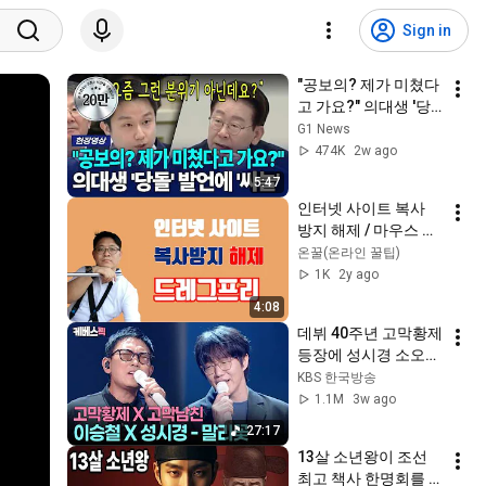
Sign in
"공보의? 제가 미쳤다
고 가요?" 의대생 '당
돌' 발언에 '싸늘'  [G1
G1 News
현장영상]
474K
2w ago
5:47
인터넷 사이트 복사 
방지 해제 / 마우스 우
클릭 방지 해제 / 퍼나
온꿀(온라인 꿀팁)
르기 금지 해제 / 드레
1K
2y ago
그프리 / 온꿀(온라인 
4:08
꿀팁)
데뷔 40주년 고막황제 
등장에 성시경 소오름 
🥰 역대급 발라드 듀
KBS 한국방송
엣 성사 #성시경의고
1.1M
3w ago
막남친 ㅣ KBS 
27:17
260710 방송
13살 소년왕이 조선 
최고 책사 한명회를 