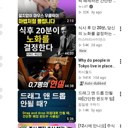
릭 해제하는 간단한 
방법
누나IT
32K
3y ago
2:10
식사 후 단 20분, 당신
의 노화를 결정하는 
시간 | 파인만의 설명 | 
미스터리사이언스
과학다큐
54K
2d ago
New
44:00
Why do people in 
Tokyo live in places 
like this instead of a 
히시월드
real home?
941K
10d ago
Auto-dubbed
44:38
드래그 앤 드롭 안될 
때[간단한 윈도우 팁]
컴일병 구하기
14K
5y ago
5:36
[12시에 만나요] 주식 