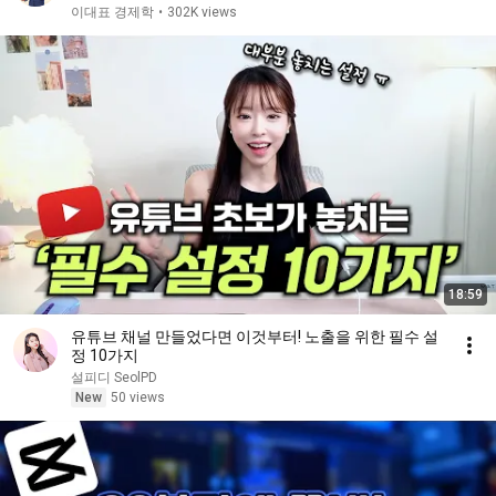
이대표 경제학
•
302K views
18:59
유튜브 채널 만들었다면 이것부터! 노출을 위한 필수 설
정 10가지
설피디 SeolPD
New
50 views