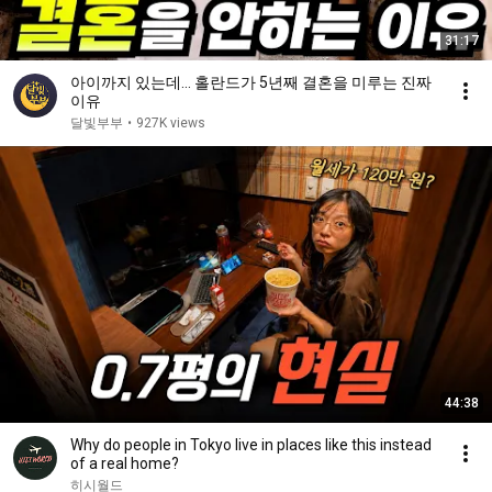
31:17
아이까지 있는데… 홀란드가 5년째 결혼을 미루는 진짜
이유
달빛부부
•
927K views
44:38
Why do people in Tokyo live in places like this instead
of a real home?
히시월드