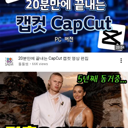
20:04
20분만에 끝내는 CapCut 캡컷 영상 편집
툴툴쌤
•
66K views