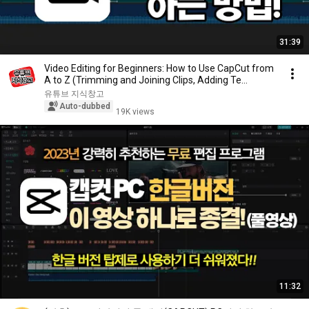
31:39
Video Editing for Beginners: How to Use CapCut from
A to Z (Trimming and Joining Clips, Adding Te...
유튜브 지식창고
Auto-dubbed
19K views
11:32