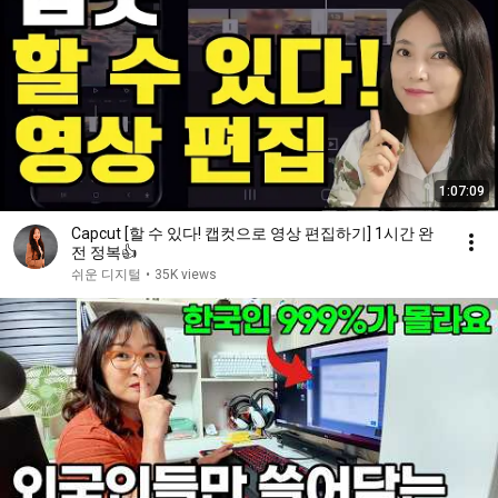
1:07:09
Capcut [할 수 있다! 캡컷으로 영상 편집하기] 1시간 완
전 정복👍
쉬운 디지털
•
35K views