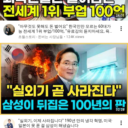
24:01
"아무것도 못해도 돈 벌어요" 한국인만 모르는 60대가
능 전세계 1위 부업/100억, "유료강의 듣지마세요, 욕먹
을각오하고 전부 공개할테니" (수익인증)
초월스토리 - 돈버는 사장님들
•
124K views
32:28
"실외기, 이제 사라집니다" 190년 만의 냉각 혁명, 미국·
일본이 못 푼 걸 삼성이 해냈습니다