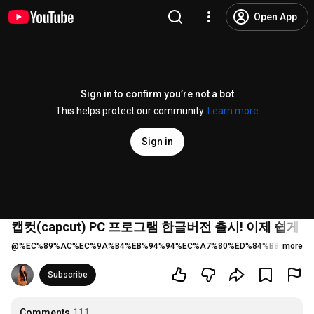
Open App
Sign in to confirm you’re not a bot
This helps protect our community.
Learn more
Sign in
캡컷(capcut) PC 프로그램 한글버전 출시! 이제 쉽
@
%EC%89%AC%EC%9A%B4%EB%94%94%EC%A7%80%ED%84%B8
more
953 lik
Subscribe
Comments
111