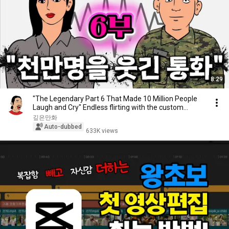
8:29
"The Legendary Part 6 That Made 10 Million People
Laugh and Cry" Endless flirting with the custom...
깊은만화
Auto-dubbed
633K views