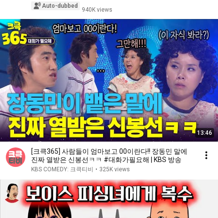
Auto-dubbed
940K views
13:46
[크큭365] 사람들이 엄마보고 00이란다!! 장동민 말에
진짜 열받은 신봉선ㅋㅋ #대화가필요해 | KBS 방송
KBS COMEDY: 크큭티비
•
325K views